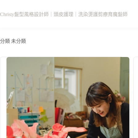
跳
至
Christy髮型風格設計師｜頭皮護理｜洗染燙護剪療育魔髮師
主
要
內
容
分類
未分類